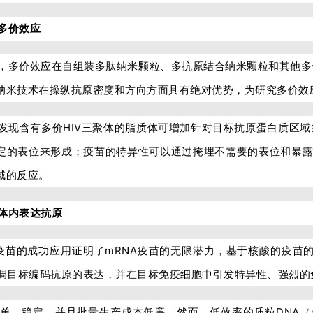
多价效应
，多价效应在自组装多肽纳米颗粒、多抗原结合纳米颗粒和其他多
纳米技术在操纵抗原密度和方向方面具有绝对优势，为研究多价效
发现含有多价HIV三聚体的脂质体可增加针对目标抗原蛋白质区
定的表位来形成；疫苗的特异性可以通过掩埋不需要的表位和暴露
域的反应。
体内表达抗原
-19疫苗的成功应用证明了mRNA疫苗的无限潜力，基于核酸的疫苗
上调目标编码抗原的表达，并在目标免疫细胞中引发特异性、强烈的
简单、稳定，并且批量生产成本低廉。然而，低效率的质粒DNA（