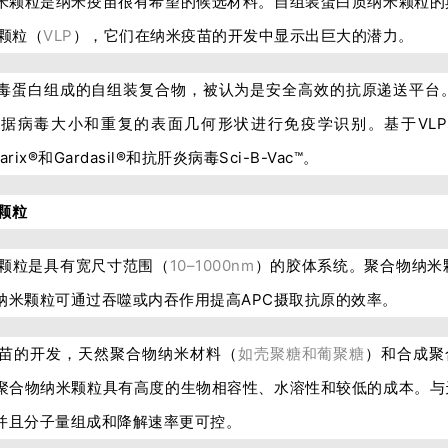
米颗粒是纳米疫苗很有希望的候选材料。自组装蛋白质纳米颗粒的
颗粒（
VLP
），它们在纳米疫苗的开发中显示出巨大的潜力。
病毒蛋白组成的自组装复合物，被认为是安全高效的抗原递送平台
据病毒大小和重复的表面几何形状进行免疫学识别。基于VL
arix®和Gardasil®和抗肝炎病毒Sci-B-Vac™。
颗粒
颗粒是具有宽尺寸范围（
10–1000nm
）的胶体系统。聚合物纳米
纳米颗粒可通过吞噬或内吞作用提高APC摄取抗原的效率。
苗的开发，天然聚合物纳米材料（
如壳聚糖和葡聚糖
）和合成聚
聚合物纳米颗粒具有高度的生物相容性、水溶性和较低的成本。与
并且分子量组成和降解速率更可控。