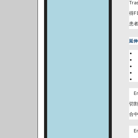
Tr
得F
患
延伸
E
切
合中
E