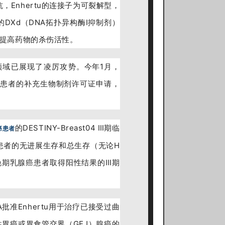
，Enhertu的连接子为可裂解型，
DXd（DNA拓扑异构酶Ⅰ抑制剂）
著提高药物的杀伤活性。
领域已展现了凌厉攻势
。
今年1月，
癌患者的
补充生物制剂许可证申请
，
的DESTINY-Breast04 Ⅲ期临
癌患者
类患者的无进展生存和总生存（无论H
晚期乳腺癌患者取得阳性结果的Ⅲ期
A批准Enhertu用于治疗已接受过曲
胃癌或胃食管交界（GEJ）腺癌的