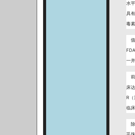
水平
具有
毒
值
FD
一
床达
R
临床
除
妥