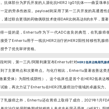
。抗体部分为罗氏开发的人源化抗HER2 lgG1抗体——曲妥珠单抗
一定的旁杀伤效应。payload则采用了第一三共开发的高通透性的
素，通过联合更强的药物偶联技术使得DAR比例高达8的水平，显
得一提的是，Enhertu
作为下一代ADC改良的典范，在乳腺癌
A
接受了
En
her
t
u用于
一线
抗HER2治疗的HER2阳性转移性乳腺
并授予了优先审评资格
。
前段时间，第一三共/阿斯利康宣布
Enhertu
针对
HER2低表达晚期乳腺
到了主要终点和次要终点。与化疗相比，Enhertu显著改善这
（激素受体）为阳性或阴性）。这个临床也是首个在HER2低表达
试验，再次力证了Enhertu在HER2乳腺癌治疗领域的卓越实力。
了乳腺癌之外，Enhertu还在胃癌上取得了成功，2021年1月FD
珠单抗治疗的局部晚期或转移性人表皮生长因子受体（HER2）阳性