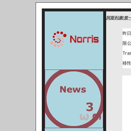
阿斯利康/第一
昨日
限
Tr
移性