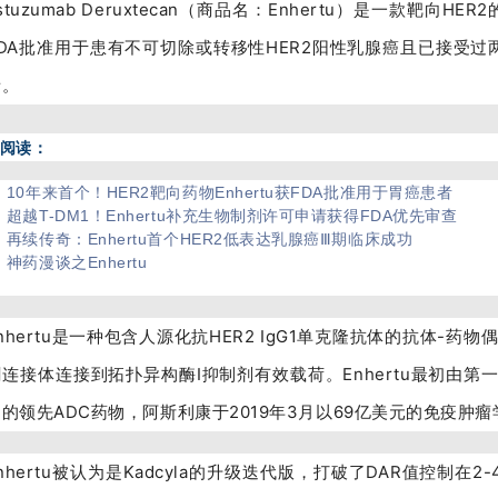
astuzumab Deruxtecan（商品名：Enhertu）是一款靶向HE
DA批准用于患有不可切除或转移性HER2阳性乳腺癌且已接受过
者。
阅读：
10年来首个！HER2靶向药物Enhertu获FDA批准用于胃癌患者
超越T-DM1！Enhertu补充生物制剂许可申请获得FDA优先审查
再续传奇：Enhertu首个HER2低表达乳腺癌Ⅲ期临床成功
神药漫谈之Enhertu
nhertu
是一种包含人源化抗HER2 IgG1单克隆抗体的抗体-药
割连接
体连接到拓扑异构酶I抑制剂有效载荷。
Enhertu
最初由第
的领先ADC药物，阿斯利康于
2019年3月以69亿美元的免疫肿瘤
nhertu被认为是Kadcyla的升级迭代版，打破了DAR值控制