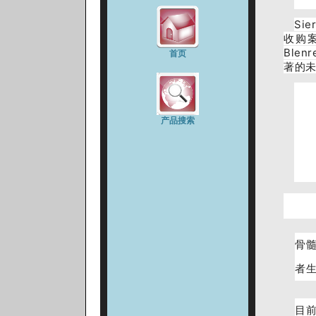
Si
收购案
Ble
首页
著的
产品搜索
骨
者
目