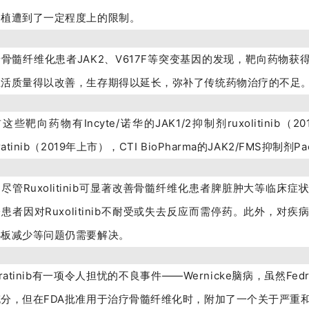
移植遭到了一定程度上的限制。
骨髓纤维化患者JAK2、V617F等突变基因的发现，靶向药物
生活质量得以改善，生存期得以延长，弥补了传统药物治疗的不足
这些靶向药物有Incyte/诺华的JAK1/2抑制剂ruxolitinib（
dratinib（2019年上市），CTI BioPharma的JAK2/FMS抑制剂Pa
尽管Ruxolitinib可显著改善骨髓纤维化患者脾脏肿大等临床
患者因对Ruxolitinib不耐受或失去反应而需停药。此外，对
小板减少等问题仍需要解决。
dratinib有一项令人担忧的不良事件——Wernicke脑病，虽然Fedra
充分，但在FDA批准用于治疗骨髓纤维化时，附加了一个关于严重