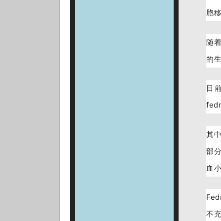
胞
随着
的
目前
fe
其中
部分
血
Fe
不