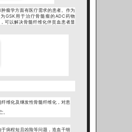
液学和肿瘤学方面有医疗需求的患者。作为
将会为GSK用于治疗骨髓瘤的ADC药物
的治疗方案，可以解决骨髓纤维化伴贫血患者显
髓纤维化及继发性骨髓纤维化，对患
亡。
由于病程短且凶险等问题，造血干细