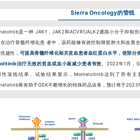
Sierra Oncology的管线
melotnib是一种 JAK1，JAK2和ACVR1/ALK2通路小分子
，在治疗骨髓纤维化患 者中，该药能够有效控制脾脏肿大和改善
的优越性，
可提高骨髓纤维化相关贫血患者血红蛋白水平，使部分
xolitinib治疗无效的贫血或血小板减少患者有效
。2022年1月，S
阳性顶线结果。试验结果显示，Momelotinib达到了所有
melotnib将有助于GSK不断增长的特殊药品业务，预计将于202