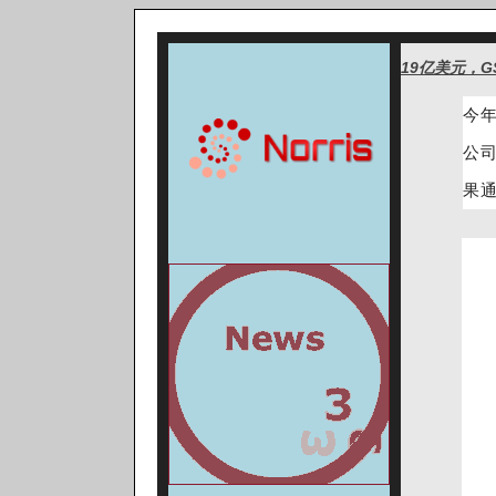
19亿美元，GS
今
公司
果通