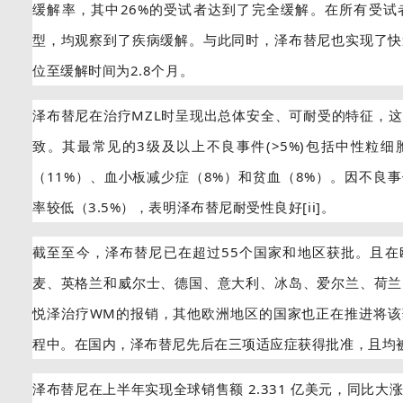
缓解率，其中26%的受试者达到了完全缓解。在所有受试
型，均观察到了疾病缓解。与此同时，泽布替尼也实现了快
位至缓解时间为2.8个月。
泽布替尼在治疗MZL时呈现出总体安全、可耐受的特征，
致。其最常见的3级及以上不良事件(>5%)包括中性粒细
（11%）、血小板减少症（8%）和贫血（8%）。因不良
率较低（3.5%），表明泽布替尼耐受性良好[ii]。
截至至今，泽布替尼已在超过55个国家和地区获批。且在
麦、英格兰和威尔士、德国、意大利、冰岛、爱尔兰、荷兰
悦泽治疗WM的报销，其他欧洲地区的国家也正在推进将该
程中。在国内，泽布替尼先后在三项适应症获得批准，且均
泽布替尼在上半年实现全球销售额 2.331 亿美元，同比大涨